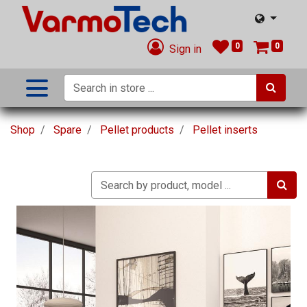
0
0
Sign in
Shop
Spare
Pellet products
Pellet inserts