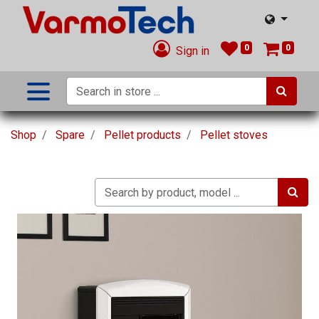
0
0
Sign in
Shop
Spare
Pellet products
Pellet stoves