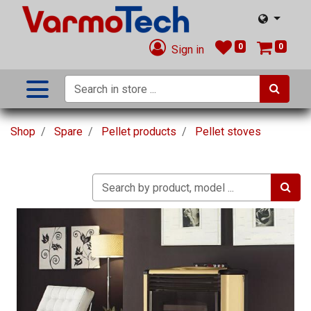
0
0
Sign in
Shop
Spare
Pellet products
Pellet stoves